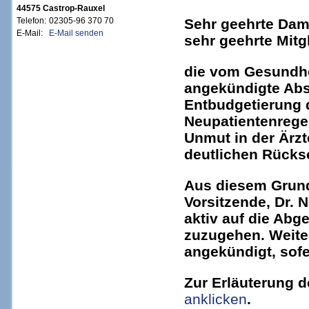
44575 Castrop-Rauxel
Sehr geehrte Dam
Telefon:
02305-96 370 70
E-Mail:
E-Mail senden
sehr geehrte Mitgl
die vom Gesundhe
angekündigte Abs
Entbudgetierung 
Neupatientenregel
Unmut in der Ärzt
deutlichen Rücksc
Aus diesem Grunde
Vorsitzende, Dr. 
aktiv auf die Abg
zuzugehen. Weite
angekündigt, sofer
Zur Erläuterung de
anklicken
.