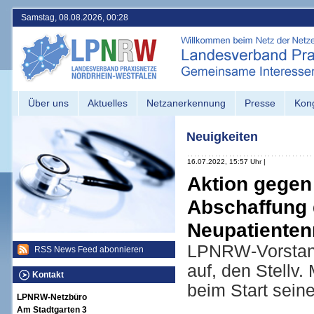
Samstag, 08.08.2026, 00:28
Über uns
Aktuelles
Netzanerkennung
Presse
Kon
Neuigkeiten
16.07.2022, 15:57 Uhr |
Aktion gegen
Abschaffung
Neupatienten
LPNRW-Vorstand 
RSS News Feed abonnieren
auf, den Stellv.
Kontakt
beim Start seine
LPNRW-Netzbüro
Am Stadtgarten 3