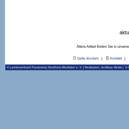
aktu
Ältere Artikel finden Sie in unser
Seite drucken
|
Kontakt
|
© Landesverband Praxisnetze Nordrhein-Westfalen e. V. | Realisation:
doxBase Media
|
0.