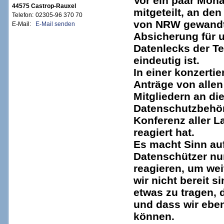
Vor ein paar Mona
44575 Castrop-Rauxel
mitgeteilt, an de
Telefon:
02305-96 370 70
von NRW gewandt,
E-Mail:
E-Mail senden
Absicherung für u
Datenlecks der Te
eindeutig ist.
In einer konzertie
Anträge von alle
Mitgliedern an die
Datenschutzbehör
Konferenz aller L
reagiert hat.
Es macht Sinn au
Datenschützer nu
reagieren, um wei
wir nicht bereit s
etwas zu tragen, 
und dass wir eben
können.