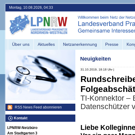
Montag, 10.08.2026, 04:33
Über uns
Aktuelles
Netzanerkennung
Presse
Kon
Neuigkeiten
31.10.2019, 18:18 Uhr |
Rundschreibe
Folgeabschä
TI-Konnektor – 
Datenschützer 
RSS News Feed abonnieren
Kontakt
Liebe Kolleginn
LPNRW-Netzbüro
Am Stadtgarten 3