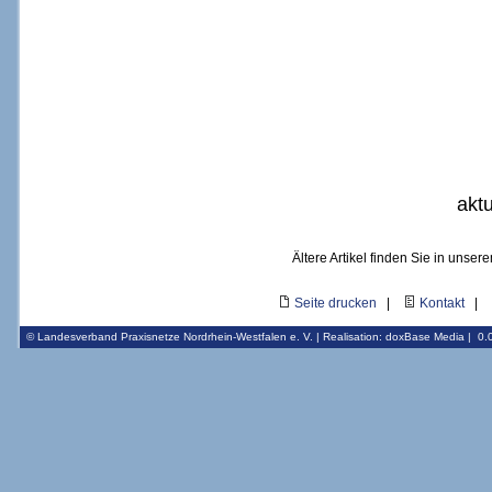
aktu
Ältere Artikel finden Sie in unser
Seite drucken
|
Kontakt
|
© Landesverband Praxisnetze Nordrhein-Westfalen e. V. | Realisation:
doxBase Media
|
0.