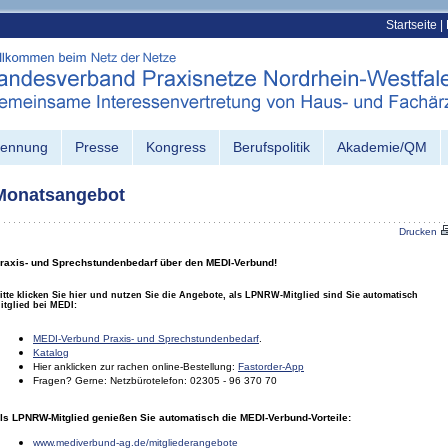
Startseite
|
kennung
Presse
Kongress
Berufspolitik
Akademie/QM
Monatsangebot
Drucken
raxis- und Sprechstundenbedarf über den MEDI-Verbund!
itte klicken Sie hier und nutzen Sie die Angebote, als LPNRW-Mitglied sind Sie automatisch
itglied bei MEDI:
MEDI-Verbund Praxis- und Sprechstundenbedarf
.
Katalog
Hier anklicken zur rachen online-Bestellung:
Fastorder-App
Fragen? Gerne: Netzbürotelefon: 02305 - 96 370 70
ls LPNRW-Mitglied genießen Sie automatisch die MEDI-Verbund-Vorteile:
www.mediverbund-ag.de/mitgliederangebote