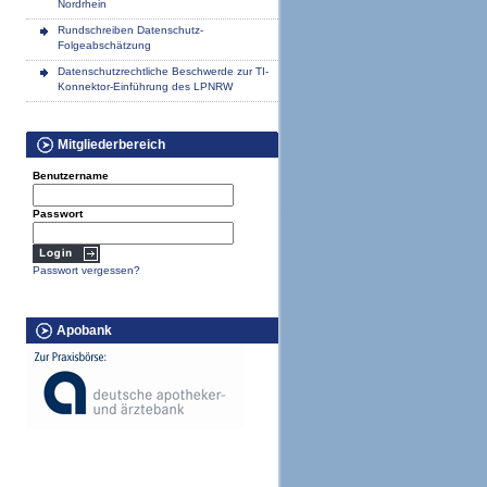
Nordrhein
Rundschreiben Datenschutz-
Folgeabschätzung
Datenschutzrechtliche Beschwerde zur TI-
Konnektor-Einführung des LPNRW
Mitgliederbereich
Benutzername
Passwort
Passwort vergessen?
Apobank