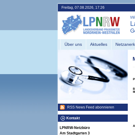
Freitag, 07.08.2026, 17:26
Über uns
Aktuelles
Netzaner
P
B
M
RSS News Feed abonnieren
Kontakt
A
LPNRW-Netzbüro
Am Stadtgarten 3