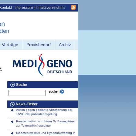
Kontakt
|
Impressum
|
Inhaltsverzeichnis
Verträge
Praxisbedarf
Archiv
Suche
News-Ticker
Aktion gegen geplante Abschaffung der
TSVG-Neupatientenregelung
Rundschreiben von Herrn Dr. Baumgärtner
zur Telematikinfrastruktur
Diabetes mellitus und Hypertonievertrag in