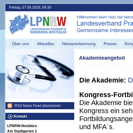
Freitag, 07.08.2026, 08:30
Über uns
Aktuelles
Netzanerkennung
Presse
Kon
Akademieangebot
Die Akademie:
D
Kongress-Fortbi
Die Akademie biet
RSS News Feed abonnieren
Kongress ein seh
Kontakt
Fortbildungsangeb
und MFA`s.
LPNRW-Netzbüro
Am Stadtgarten 3