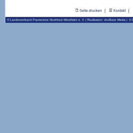
Seite drucken
|
Kontakt
|
© Landesverband Praxisnetze Nordrhein-Westfalen e. V. | Realisation:
doxBase Media
|
0.