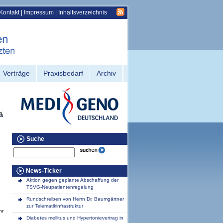
Kontakt
|
Impressum
|
Inhaltsverzeichnis
Verträge
Praxisbedarf
Archiv
Suche
News-Ticker
Aktion gegen geplante Abschaffung der
TSVG-Neupatientenregelung
Rundschreiben von Herrn Dr. Baumgärtner
zur Telematikinfrastruktur
hr
Diabetes mellitus und Hypertonievertrag in