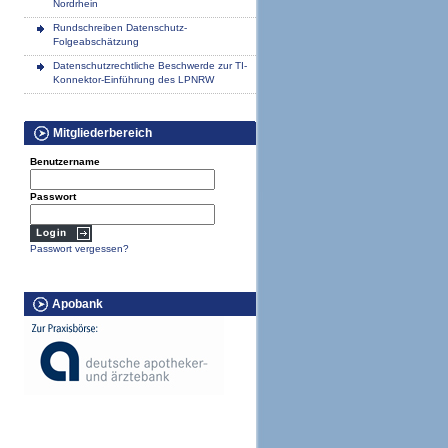
Nordrhein
Rundschreiben Datenschutz-
Folgeabschätzung
Datenschutzrechtliche Beschwerde zur TI-
Konnektor-Einführung des LPNRW
Mitgliederbereich
Benutzername
Passwort
Passwort vergessen?
Apobank