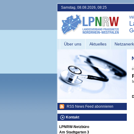
Samstag, 08.08.2026, 08:25
Über uns
Aktuelles
Netzaner
0
I
RSS News Feed abonnieren
Kontakt
LPNRW-Netzbüro
Am Stadtgarten 3